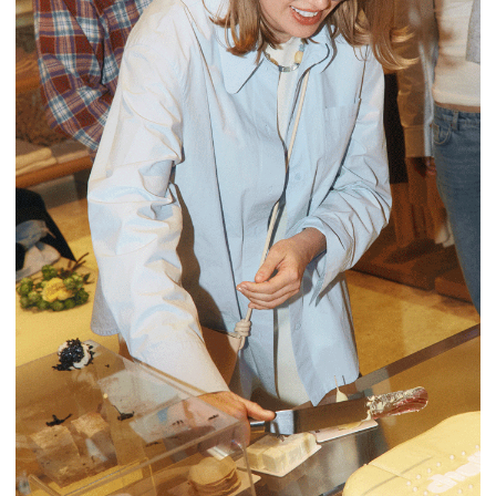
CHAIKA
Кроме цифрового фоторепортажа,
предлагали гостям запечатлеть моменты
на
фотоаппарат мгновенной печати.
Фотографии дарили гостям в
открытках,
на
которых разместили иллюстрацию
и
логотип бренда.