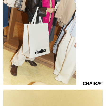
Отправной точкой стали тёплые оттенки
и
приятные текстуры, которые создают
комфорт и
уют, прозрачные детали, как
элемент ощущения свободы,
текстильные акценты — пуф и ковёр
с
высоким ворсом цвета сливочного
масла — передают мягкость.