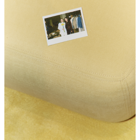
Мы разработали лаконичную
иллюстрацию в
фирменных цветах
CHAIKA, которая легла в
основу
визуальных материалов проекта.