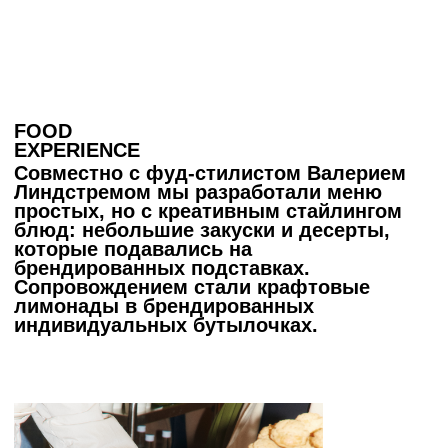
CHAIKA
EXPERIENCE
Чтобы точно запомнить приятные
моменты вечера, мы проработали
сценарий и
спродюсировали серию
видео, в
которых сооснователи бренда
Chaika Лиза и
Михаил пообщались с
гостями, рассказали об
идее интерьера
и
поделились настроением
и
атмосферой мероприятия.