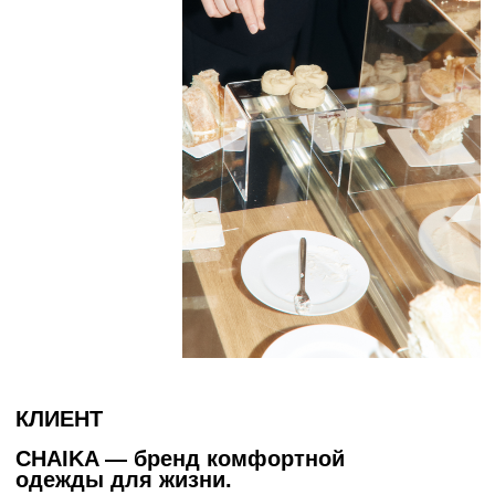
КЛИЕНТ
CHAIKA — бренд комфортной
одежды для
жизни.
ЗАДАЧА
Разработать концепцию и реализовать
мероприятие посвящённое открытию
обновлённого корнера CHAIKA
в
универмаге Цветной.