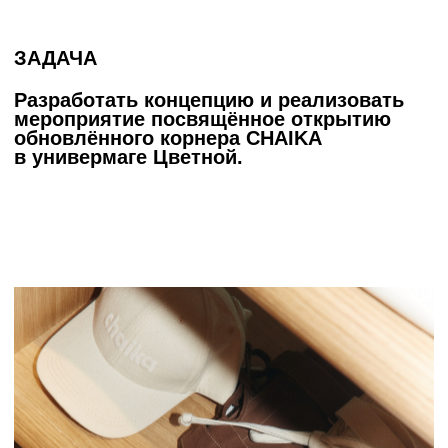
MAIN IDEA
В концепции мероприятия очень важно
передать настроение интерьера корнера:
дизайн-проект полностью воплощает
идею Chaika и передаёт ощущение
комфорта, которое создаётся
в
соприкосновении с
брендом.