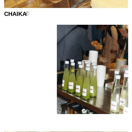
Гостями мероприятия стали друзья и
герои бренда, блогеры и
представители
СМИ.
Обновлённый корнер
CHAIKA
находится на
4
этаже универмага
Цветной.
PRODUCTION TEAM
Creative Production: Елена Смирнова,