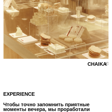
Юлия Беляева, Настя Янушевич, Ася
Ржевская
Food styling: Валерий Линдстрем
Photo: Дарья Илькевич
Video: Соня Шевченко
Illustration: Настя Янушевич