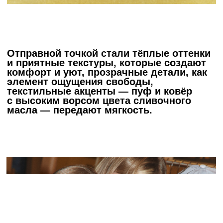
FOOD
EXPERIENCE
Совместно с фуд-стилистом Валерием
Линдстремом мы разработали меню
простых, но с креативным стайлингом
блюд: небольшие закуски и десерты,
которые подавались на
брендированных подставках.
Сопровождением стали крафтовые
лимонады в
брендированных
индивидуальных бутылочках.