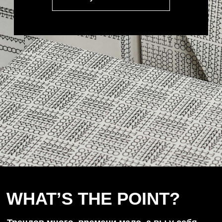
WHAT’S THE POINT?
Трендов много, времени мало, а вы у себя
одни.
Для друзей и друзей друзей мы сделали
домашнюю работу и проанализировали более
50ти отчётов с трендами и прогнозами на
2025й год (жутко много слайдов!) и сделали
классную рабочую шпаргалку (чуть меньше
слайдов) по трендам, которой можно будет
пользоваться, как вашей душе (и маркетинг-
директору) будет угодно: при запуске бренда,
при создании контента, упаковке продукта и
работе с личным брендом.
Если кратко: мы прочитали всё за вас,
сделали классный красивый конспект и
дадим списать на лекции.