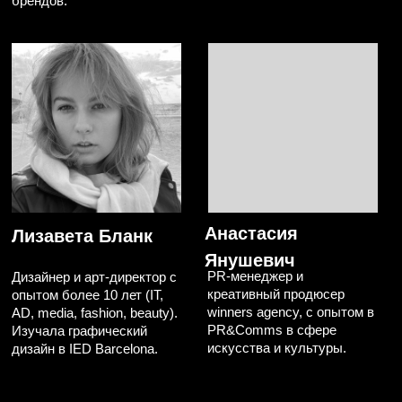
КУПИТЬ
TELEGRAM:
ЗАПИСЬ
WINNERSAGENCY
ЛЕКЦИИ
REACH OUT
HELLO@WNR.AGENCY
ИП Смирнова Елена Александровна
ИНН: ИНН 463226263422
ОГРНИП 318774600263309
Политика конфиденциальности
Техподдержка
Публичная оферта