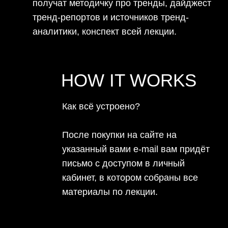
Янушевич
PR-менеджер и
Дизайнер и арт-директор с
креативный продюсер
опытом более 10 лет (IT,
winners agency, с опытом в
AD, media, fashion, beauty).
PR&Comms в сфере
Изучала графический
искусства и культуры.
дизайн в IED Barcelona.
WINNERS AGENCY
Коммуникационное агентство winners agency.
Через интерес, экспертизу и тягу к новому мы
создаем и реализуем свежие
коммуникационные решения.
Клиенты: PRESENT & SIMPLE, CHAIKA, MY
NYMPH, FASHION REBELS, ARLIGENT,
NOVEMBRE, ALOHAGAIA, BASIC CUT, ASKENT.