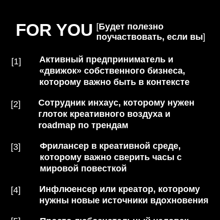
BONUS
[+]
Что ещё?
Помимо самой записи лекции участники
получат методичку про тренды, дайджест
тренд-репортов и источников тренд-
аналитики, конспект всей лекции.
HOW IT WORKS
Как всё устроено?
После покупки на сайте на
указанный вами e-mail вам придёт
письмо c доступом в личный
кабинет, в котором собраны все