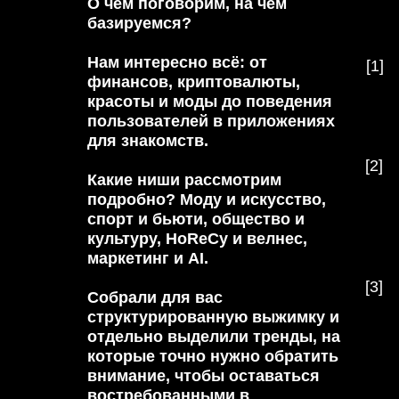
AGENDA
[Какой формат?]
Онлайн-встреча с командой
агентства, детализированная
презентация с топ-трендами
по ключевым нишам и wow-
примерами. Обсудим, чего
хотят потребители сегодня,
как применять тренды в
бизнесе и как выглядит
«будущее, которое уже
здесь».