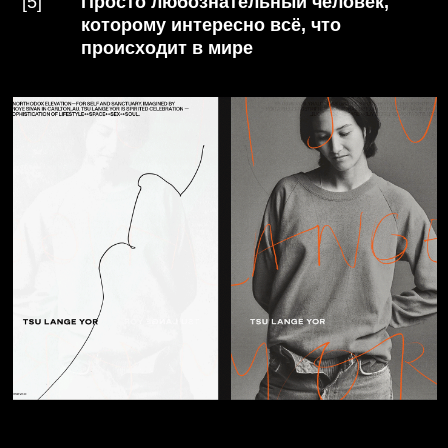
материалы по лекции.
TEAM
Елена Смирнова
Злата Рогозина
Бренд-стратег winners
Основатель и креативный
agency. 8 лет в маркетинге,
директор winners agency.
100+ реализованных
20 лет опыта в управлении
стратегий для нишевых
проектами и креативными
бизнесов.
командами.