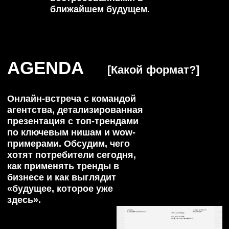
FOR YOU
[
Будет полезно
поучаствовать, если вы
]
Активный предприниматель и
[1]
«движок» собственного бизнеса,
которому важно быть в контексте
Сотрудник инхаус, которому нужен
[2]
глоток креативного воздуха и
roadmap по трендам
Фрилансер в креативной среде,
[3]
которому важно сверить часы с
мировой повесткой
Инфлюенсер или креатор, которому
[4]
нужны новые источники вдохновения