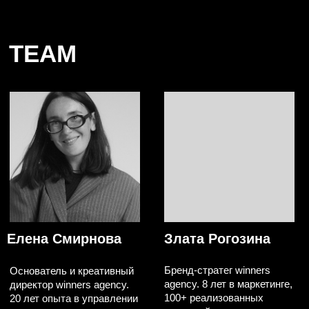
+BASIC CUT
+ASKENT
+NOVEMBRE
+FASHION REBELS
КЕЙСЫ +