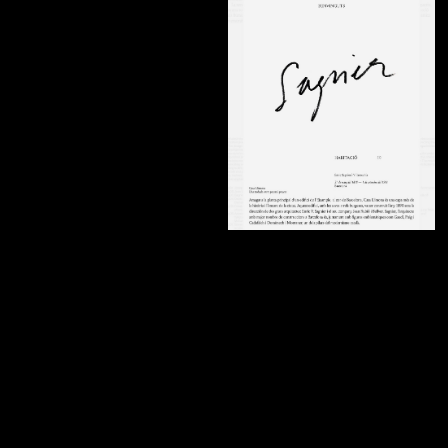
Просто любознательный человек,
[5]
которому интересно всё, что
происходит в мире
LIVE
/ запись лекции, работа с
дополнительными материалами,
доступ в закрытый чат-комьюнити
2750₽
[купить]