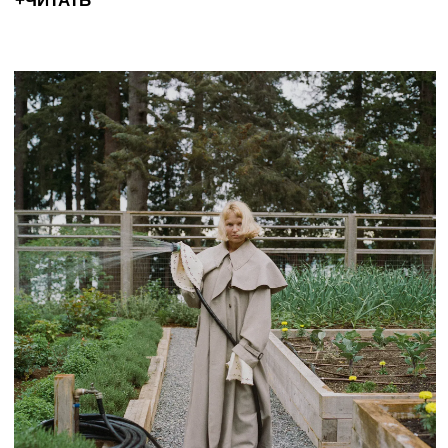
ВСЕ В САД: КАК БРЕНДАМ
РАБОТАТЬ С НОВЫМ ТРЕНДОМ
Рассказываем о том, что уже сложно
игнорировать, и чего не хватает всем,
уставшим от городской суеты, — тренде на
садоводство.
+ЧИТАТЬ